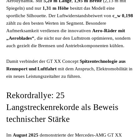
Aerodynamik. Mit
5,20 m Länge
,
1,95 m Breite
(2,13 m mit
Spiegeln) und nur
1,31 m Höhe
besitzt das Modell eine
sportliche Silhouette. Der Luftwiderstandsbeiwert von
c_w 0,198
zählt zu den besten Werten im Segment. Besondere
Aufmerksamkeit verdienen die innovativen
Aero-Räder mit
„Aeroblades“
, die nicht nur den Luftstrom optimieren, sondern
auch gezielt die Bremsen und Antriebskomponenten kühlen.
Damit verbindet der GT XX Concept
Spitzentechnologie aus
Rennsport und Luftfahrt
mit dem Anspruch, Elektromobilität in
ein neues Leistungszeitalter zu führen.
Rekordrallye: 25
Langstreckenrekorde als Beweis
technischer Stärke
Im
August 2025
demonstrierte der Mercedes-AMG GT XX