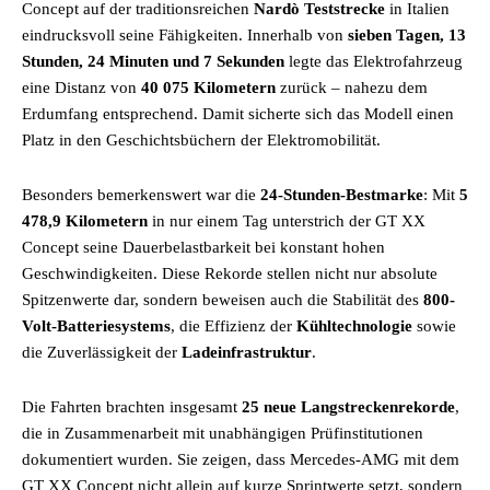
Concept auf der traditionsreichen
Nardò Teststrecke
in Italien
eindrucksvoll seine Fähigkeiten. Innerhalb von
sieben Tagen, 13
Stunden, 24 Minuten und 7 Sekunden
legte das Elektrofahrzeug
eine Distanz von
40 075 Kilometern
zurück – nahezu dem
Erdumfang entsprechend. Damit sicherte sich das Modell einen
Platz in den Geschichtsbüchern der Elektromobilität.
Besonders bemerkenswert war die
24-Stunden-Bestmarke
: Mit
5
478,9 Kilometern
in nur einem Tag unterstrich der GT XX
Concept seine Dauerbelastbarkeit bei konstant hohen
Geschwindigkeiten. Diese Rekorde stellen nicht nur absolute
Spitzenwerte dar, sondern beweisen auch die Stabilität des
800-
Volt-Batteriesystems
, die Effizienz der
Kühltechnologie
sowie
die Zuverlässigkeit der
Ladeinfrastruktur
.
Die Fahrten brachten insgesamt
25 neue Langstreckenrekorde
,
die in Zusammenarbeit mit unabhängigen Prüfinstitutionen
dokumentiert wurden. Sie zeigen, dass Mercedes-AMG mit dem
GT XX Concept nicht allein auf kurze Sprintwerte setzt, sondern