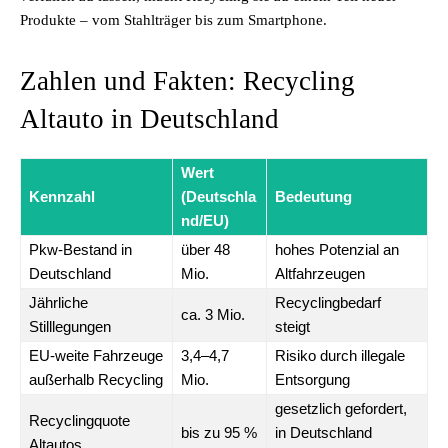
Produkte – vom Stahlträger bis zum Smartphone.
Zahlen und Fakten: Recycling
Altauto in Deutschland
Wert
Kennzahl
(Deutschla
Bedeutung
nd/EU)
Pkw-Bestand in
über 48
hohes Potenzial an
Deutschland
Mio.
Altfahrzeugen
Jährliche
Recyclingbedarf
ca. 3 Mio.
Stilllegungen
steigt
EU-weite Fahrzeuge
3,4–4,7
Risiko durch illegale
außerhalb Recycling
Mio.
Entsorgung
gesetzlich gefordert,
Recyclingquote
bis zu 95 %
in Deutschland
Altautos