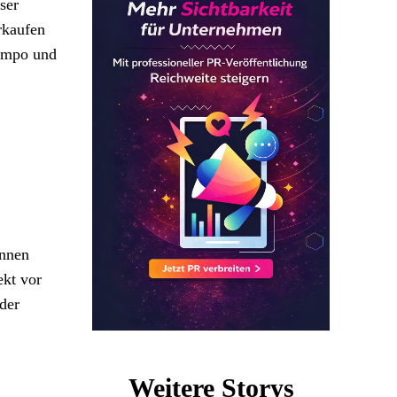
ser
rkaufen
Tempo und
innen
ekt vor
der
Weitere Storys