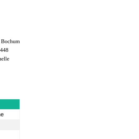
st Bochum
A448
nelle
ne