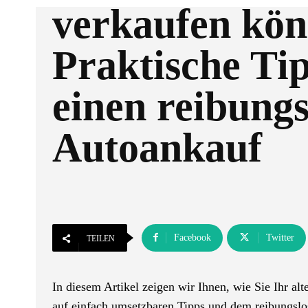
verkaufen kön
Praktische Tip
einen reibungs
Autoankauf
Facebook
Twitter
TEILEN
In diesem Artikel zeigen wir Ihnen, wie Sie Ihr al
auf einfach umsetzbaren Tipps und dem reibungslo