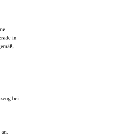
rne
erade in
tgemäß,
rzeug bei
 an.