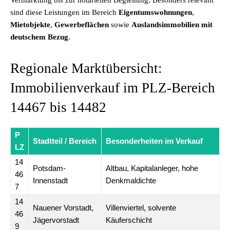
Vermarktung bis zur notariellen Begleitung. Besonders relevant
sind diese Leistungen im Bereich
Eigentumswohnungen
,
Mietobjekte
,
Gewerbeflächen
sowie
Auslandsimmobilien mit
deutschem Bezug
.
Regionale Marktübersicht:
Immobilienverkauf im PLZ-Bereich
14467 bis 14482
P
Stadtteil / Bereich
Besonderheiten im Verkauf
LZ
14
Potsdam-
Altbau, Kapitalanleger, hohe
46
Innenstadt
Denkmaldichte
7
14
Nauener Vorstadt,
Villenviertel, solvente
46
Jägervorstadt
Käuferschicht
9