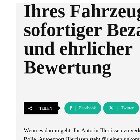
Ihres Fahrzeu
sofortiger Be
und ehrlicher
Bewertung
Facebook
Twitter
TEILEN
Wenn es darum geht, Ihr Auto in Illertissen zu ver
Rolle. Autoexport Illertissen steht für einen unko