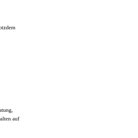
rotzdem
atung,
alten auf