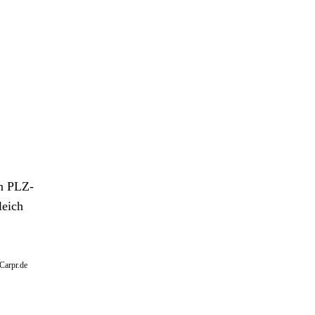
en PLZ-
leich
 Carpr.de