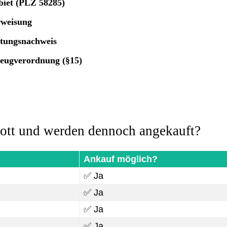
biet (PLZ 58285)
rweisung
rtungsnachweis
zeugverordnung (§15)
rott und werden dennoch angekauft?
Ankauf möglich?
✅ Ja
✅ Ja
✅ Ja
✅ Ja