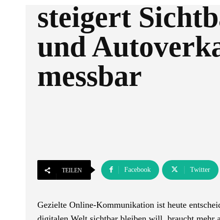
steigert Sicht
und Autoverk
messbar
Facebook
Twitter
TEILEN
Gezielte Online-Kommunikation ist heute entscheid
digitalen Welt sichtbar bleiben will, braucht mehr a