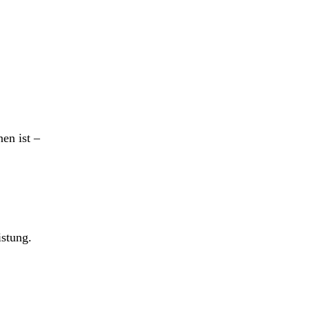
en ist –
istung.