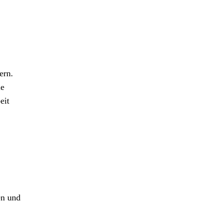
ern.
le
eit
en und