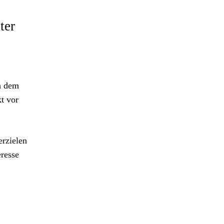
ter
ch dem
t vor
erzielen
eresse