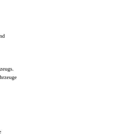
und
zeugs.
ahrzeuge
e