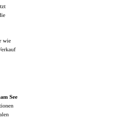
tzt
die
r wie
Verkauf
 am See
tionen
alen