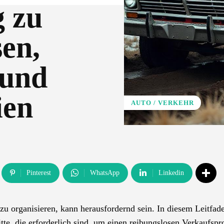
g zu
en,
 und
ien
AUTO / VERKEHR
Pinterest
WhatsApp
Linkedin
u organisieren, kann herausfordernd sein. In diesem Leitfad
itte, die erforderlich sind, um einen reibungslosen Verkaufspr