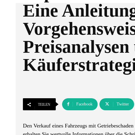
Eine Anleitun
Vorgehensweis
Preisanalysen
Käuferstrateg
Facebook
Twitter
TEILEN
Den Verkauf eines Fahrzeugs mit Getriebeschaden z
erhalten Sie wertvolle Informationen über die Schr