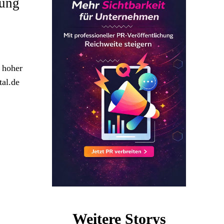
lung
t hoher
tal.de
Weitere Storys