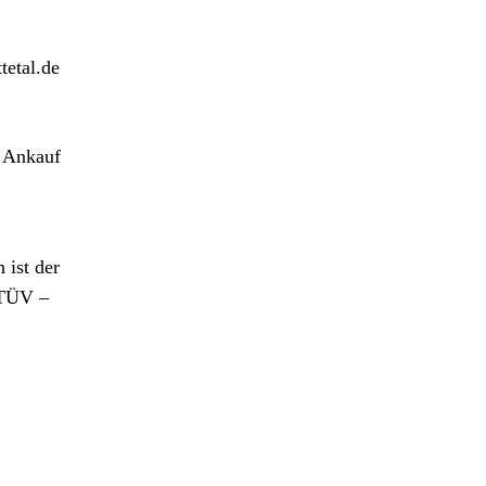
tetal.de
e Ankauf
 ist der
 TÜV –