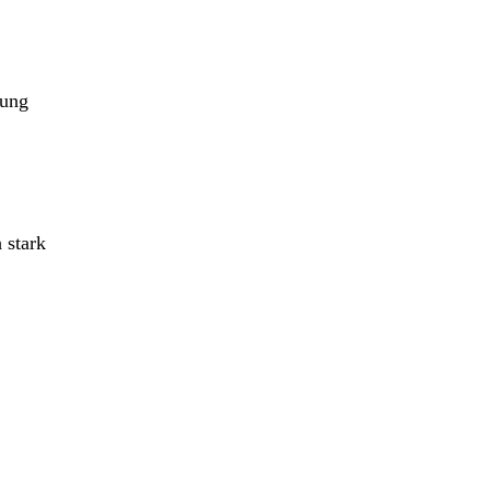
sung
 stark