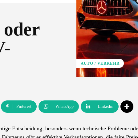
 oder
V-
AUTO / VERKEHR
Pinterest
WhatsApp
Linkedin
htige Entscheidung, besonders wenn technische Probleme ode
ahrzeugs gibt es effektive Verkaufsoptionen, die faire Preis