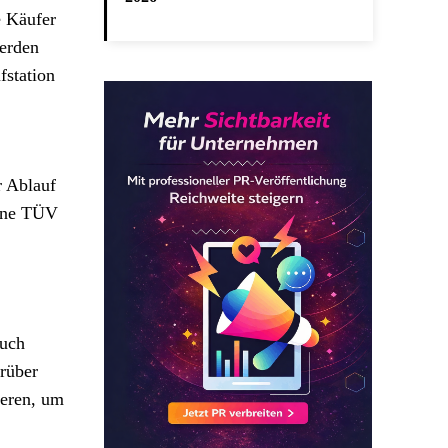
e Käufer
werden
fstation
r Ablauf
ohne TÜV
auch
arüber
ieren, um