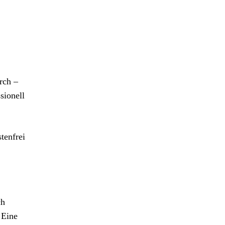
rch –
sionell
tenfrei
ch
 Eine