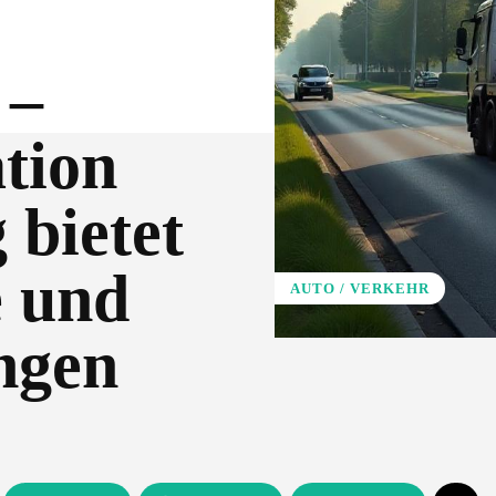
 –
tion
 bietet
e und
AUTO / VERKEHR
ungen