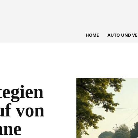
HOME
AUTO UND VE
tegien
uf von
hne