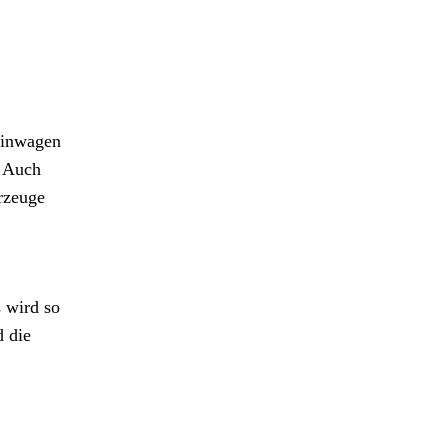
einwagen
. Auch
rzeuge
 wird so
d die