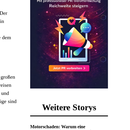
 Der
in
ie dem
 großen
reisen
n und
üge sind
Weitere Storys
Motorschaden: Warum eine