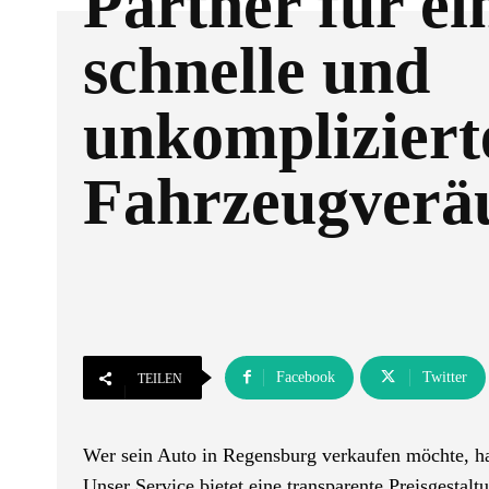
Partner für ei
schnelle und
unkompliziert
Fahrzeugverä
Facebook
Twitter
TEILEN
Wer sein Auto in Regensburg verkaufen möchte, hat
Unser Service bietet eine transparente Preisgestal