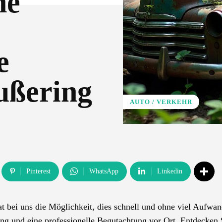
ne
e
ußering
AUTO / VERKEHR
Pinterest
WhatsApp
Linkedin
 bei uns die Möglichkeit, dies schnell und ohne viel Aufwan
tung und eine professionelle Begutachtung vor Ort. Entdecken 