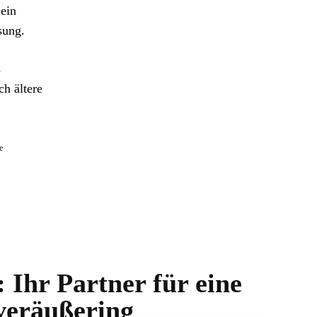
 ein
sung.
s
h ältere
e
 Ihr Partner für eine
veräußering