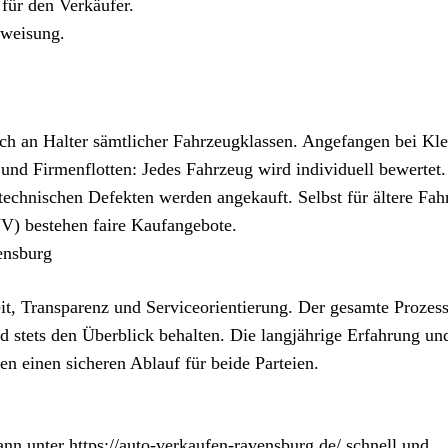
ür den Verkäufer.
rweisung.
ch an Halter sämtlicher Fahrzeugklassen. Angefangen bei Kl
und Firmenflotten: Jedes Fahrzeug wird individuell bewertet
technischen Defekten werden angekauft. Selbst für ältere Fah
V) bestehen faire Kaufangebote.
ensburg
it, Transparenz und Serviceorientierung. Der gesamte Prozess
d stets den Überblick behalten. Die langjährige Erfahrung un
n einen sicheren Ablauf für beide Parteien.
n unter https://auto-verkaufen-ravensburg.de/ schnell und