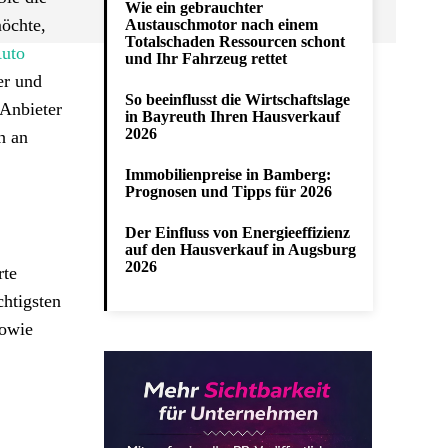
Wie ein gebrauchter
möchte,
Austauschmotor nach einem
Totalschaden Ressourcen schont
uto
und Ihr Fahrzeug rettet
er und
So beeinflusst die Wirtschaftslage
 Anbieter
in Bayreuth Ihren Hausverkauf
2026
h an
Immobilienpreise in Bamberg:
Prognosen und Tipps für 2026
Der Einfluss von Energieeffizienz
auf den Hausverkauf in Augsburg
2026
rte
chtigsten
sowie