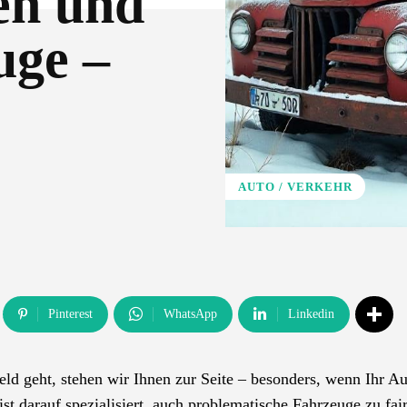
en und
uge –
AUTO / VERKEHR
Pinterest
WhatsApp
Linkedin
ld geht, stehen wir Ihnen zur Seite – besonders, wenn Ihr Au
t darauf spezialisiert, auch problematische Fahrzeuge zu fai