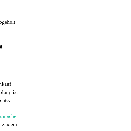
bgeholt
ng
nkauf
olung ist
chte.
humacher
t. Zudem