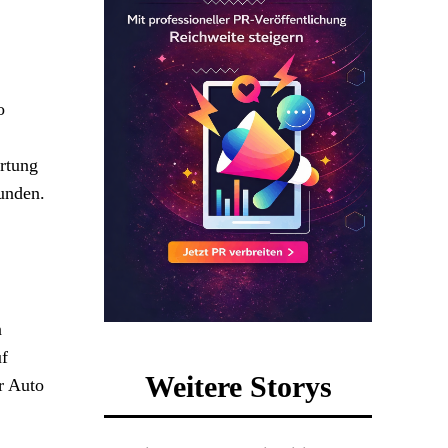
o
rtung
tunden.
n
uf
Weitere Storys
r Auto