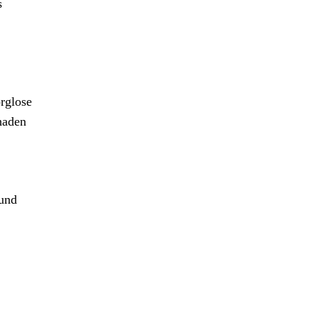
s
rglose
haden
 und