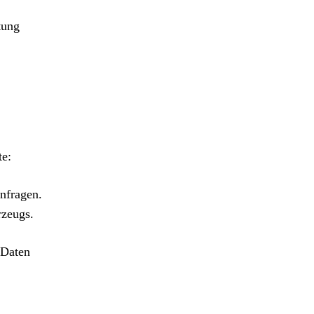
tung
te:
nfragen.
rzeugs.
 Daten