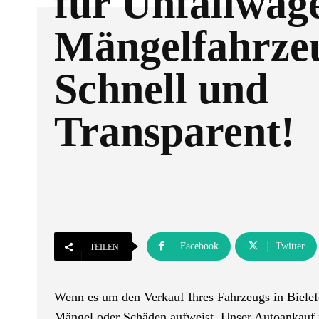
für Unfallwag
Mängelfahrze
Schnell und
Transparent!
Facebook
Twitter
TEILEN
Wenn es um den Verkauf Ihres Fahrzeugs in Bielefe
Mängel oder Schäden aufweist. Unser Autoankauf is