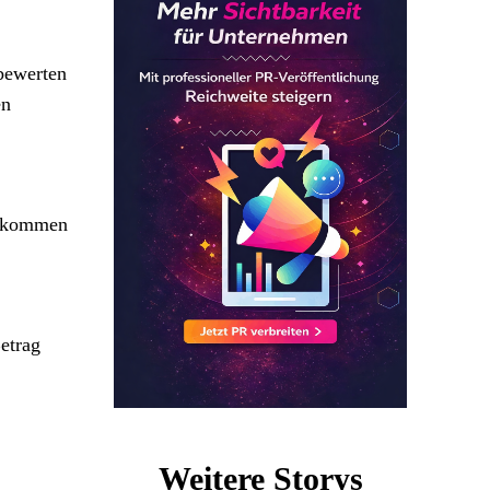
bewerten
en
r kommen
etrag
Weitere Storys