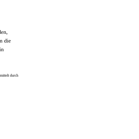
den,
m die
in
mittelt durch