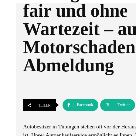
fair und ohne
Wartezeit – au
Motorschaden
Abmeldung
Facebook
Twitter
TEILEN
Autobesitzer in Tübingen stehen oft vor der Herau
ist. Unser Autoankaufservice ermöglicht es Ihne