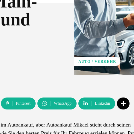
Main-
 und
AUTO / VERKEHR
Pinterest
WhatsApp
Linkedin
 im Autoankauf, aber Autoankauf Mikael sticht durch seinen
wie Sie den besten Preis für Ihr Fahrzeug erzielen können. Pro